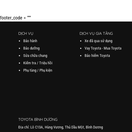
footer_code = """
DỊCH VỤ
DỊCH VỤ GIA TĂNG
Bảo hành
Xe đã qua sử dụng
Bảo dưỡng
Vay Toyota - Mua Toyota
Sửa chữa chung
Bảo hiểm Toyota
Kiểm tra / Triệu hồi
Phụ tùng / Phụ kiện
TOYOTA BÌNH DƯƠNG
Địa chỉ: Lô C13A, Hùng Vương, Thủ Dầu Một, Bình Dương