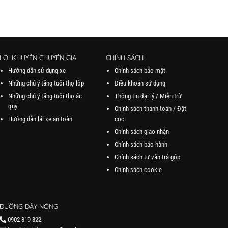
LỜI KHUYÊN CHUYÊN GIA
CHÍNH SÁCH
Hướng dẫn sử dụng xe
Chính sách bảo mật
Những chú ý tăng tuổi thọ lốp
Điều khoản sử dụng
Những chú ý tăng tuổi thọ ác
Thông tin đại lý / Miễn trừ
quy
Chính sách thanh toán / Đặt
Hướng dẫn lái xe an toàn
cọc
Chính sách giao nhận
Chính sách bảo hành
Chính sách tư vấn trả góp
Chính sách cookie
ĐƯỜNG DÂY NÓNG
0902 819 822