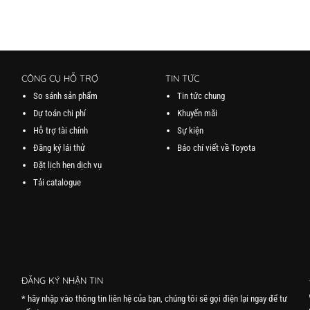
CÔNG CỤ HỖ TRỢ
TIN TỨC
So sánh sản phẩm
Tin tức chung
Dự toán chi phí
Khuyến mãi
Hỗ trợ tài chính
Sự kiện
Đăng ký lái thử
Báo chí viết về Toyota
Đặt lịch hẹn dịch vụ
Tải catalogue
ĐĂNG KÝ NHẬN TIN
* hãy nhập vào thông tin liên hệ của bạn, chúng tôi sẽ gọi điện lại ngay để tư