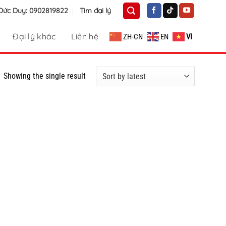
 Đức Duy: 0902819822
Tìm đại lý
Đại lý khác
Liên hệ
ZH-CN
EN
VI
Showing the single result