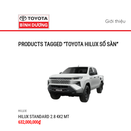
Chuyển
đến
nội
Giới thiệu
dung
PRODUCTS TAGGED “TOYOTA HILUX SỐ SÀN”
HILUX
HILUX STANDARD 2.8 4X2 MT
632,000,000
₫