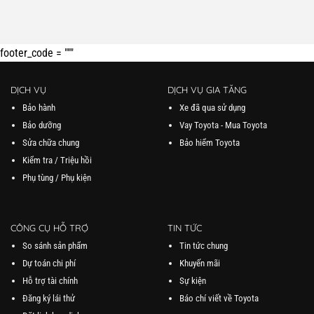
footer_code = """
DỊCH VỤ
DỊCH VỤ GIA TĂNG
Bảo hành
Xe đã qua sử dụng
Bảo dưỡng
Vay Toyota - Mua Toyota
Sửa chữa chung
Bảo hiểm Toyota
Kiểm tra / Triệu hồi
Phụ tùng / Phụ kiện
CÔNG CỤ HỖ TRỢ
TIN TỨC
So sánh sản phẩm
Tin tức chung
Dự toán chi phí
Khuyến mãi
Hỗ trợ tài chính
Sự kiện
Đăng ký lái thử
Báo chí viết về Toyota
Đặt lịch hẹn dịch vụ