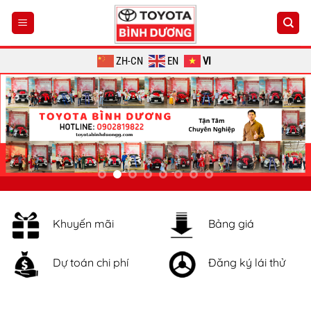
Chuyển
đến
nội
dung
ZH-CN
EN
VI
Khuyến mãi
Bảng giá
Dự toán chi phí
Đăng ký lái thử