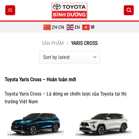
Chuyển
đến
nội
dung
ZH-CN
EN
VI
SẢN PHẨM
/
YARIS CROSS
Toyota Yaris Cross – Hoàn toàn mới
Toyota Yaris Cross – Là dòng xe chiến lược của Toyota tại thị
trường Việt Nam