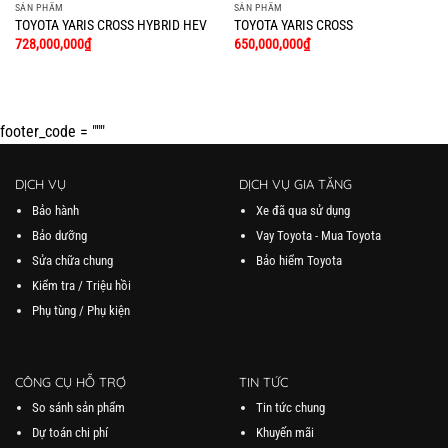
SẢN PHẨM
SẢN PHẨM
TOYOTA YARIS CROSS HYBRID HEV
TOYOTA YARIS CROSS
728,000,000
₫
650,000,000
₫
footer_code = """
DỊCH VỤ
DỊCH VỤ GIA TĂNG
Bảo hành
Xe đã qua sử dụng
Bảo dưỡng
Vay Toyota - Mua Toyota
Sửa chữa chung
Bảo hiểm Toyota
Kiểm tra / Triệu hồi
Phụ tùng / Phụ kiện
CÔNG CỤ HỖ TRỢ
TIN TỨC
So sánh sản phẩm
Tin tức chung
Dự toán chi phí
Khuyến mãi