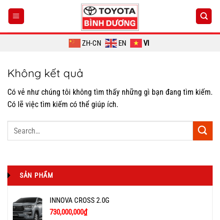
Chuyển
đến
nội
dung
ZH-CN
EN
VI
Không kết quả
Có vẻ như chúng tôi không tìm thấy những gì bạn đang tìm kiếm.
Có lẽ việc tìm kiếm có thể giúp ích.
SẢN PHẨM
INNOVA CROSS 2.0G
730,000,000
₫