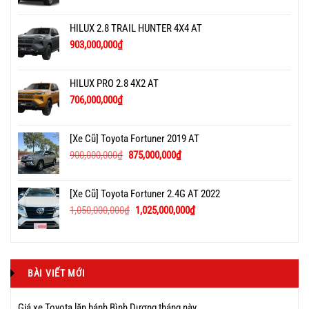
HILUX 2.8 TRAIL HUNTER 4X4 AT
903,000,000
₫
HILUX PRO 2.8 4X2 AT
706,000,000
₫
[Xe Cũ] Toyota Fortuner 2019 AT
900,000,000
₫
875,000,000
₫
[Xe Cũ] Toyota Fortuner 2.4G AT 2022
1,050,000,000
₫
1,025,000,000
₫
BÀI VIẾT MỚI
Giá xe Toyota lăn bánh Bình Dương tháng này