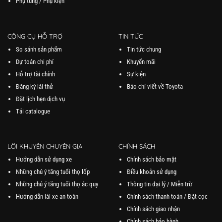
Phụ tùng / Phụ kiện
CÔNG CỤ HỖ TRỢ
TIN TỨC
So sánh sản phẩm
Tin tức chung
Dự toán chi phí
Khuyến mãi
Hỗ trợ tài chính
Sự kiện
Đăng ký lái thử
Báo chí viết về Toyota
Đặt lịch hẹn dịch vụ
Tải catalogue
LỜI KHUYÊN CHUYÊN GIA
CHÍNH SÁCH
Hướng dẫn sử dụng xe
Chính sách bảo mật
Những chú ý tăng tuổi thọ lốp
Điều khoản sử dụng
Những chú ý tăng tuổi thọ ác quy
Thông tin đại lý / Miễn trừ
Hướng dẫn lái xe an toàn
Chính sách thanh toán / Đặt cọc
Chính sách giao nhận
Chính sách bảo hành