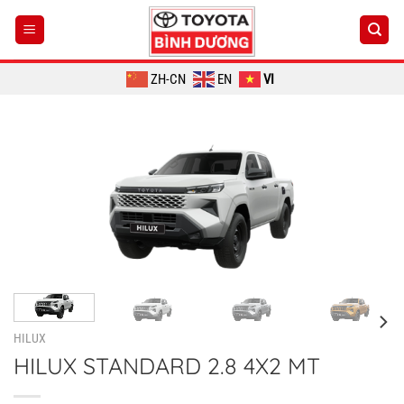
Chuyển
đến
nội
dung
ZH-CN
EN
VI
HILUX
HILUX STANDARD 2.8 4X2 MT