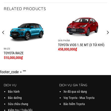
RELATED PRODUCTS
SẢN PHẨM
TOYOTA VIOS 1.5E MT (3 TÚI KHÍ)
RAIZE
458,000,000
₫
TOYOTA RAIZE
510,000,000
₫
footer_code = """
DỊCH VỤ
DỊCH VỤ GIA TĂNG
Bảo hành
Xe đã qua sử dụng
Bảo dưỡng
Vay Toyota - Mua Toyota
Sửa chữa chung
Bảo hiểm Toyota
Kiểm tra / Triệu hồi