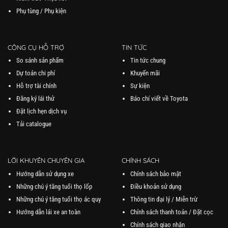
Phụ tùng / Phụ kiện
CÔNG CỤ HỖ TRỢ
TIN TỨC
So sánh sản phẩm
Tin tức chung
Dự toán chi phí
Khuyến mãi
Hỗ trợ tài chính
Sự kiện
Đăng ký lái thử
Báo chí viết về Toyota
Đặt lịch hẹn dịch vụ
Tải catalogue
LỜI KHUYÊN CHUYÊN GIA
CHÍNH SÁCH
Hướng dẫn sử dụng xe
Chính sách bảo mật
Những chú ý tăng tuổi thọ lốp
Điều khoản sử dụng
Những chú ý tăng tuổi thọ ác quy
Thông tin đại lý / Miễn trừ
Hướng dẫn lái xe an toàn
Chính sách thanh toán / Đặt cọc
Chính sách giao nhận