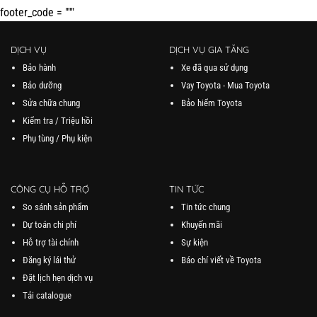
footer_code = """
DỊCH VỤ
DỊCH VỤ GIA TĂNG
Bảo hành
Xe đã qua sử dụng
Bảo dưỡng
Vay Toyota - Mua Toyota
Sửa chữa chung
Bảo hiểm Toyota
Kiểm tra / Triệu hồi
Phụ tùng / Phụ kiện
CÔNG CỤ HỖ TRỢ
TIN TỨC
So sánh sản phẩm
Tin tức chung
Dự toán chi phí
Khuyến mãi
Hỗ trợ tài chính
Sự kiện
Đăng ký lái thử
Báo chí viết về Toyota
Đặt lịch hẹn dịch vụ
Tải catalogue