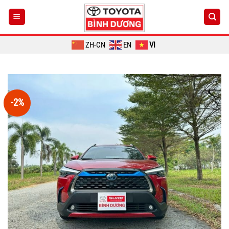
Chuyển
đến
nội
dung
ZH-CN
EN
VI
-2%