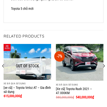
Toyota 5 chỗ mới
RELATED PRODUCTS
-7%
OUT OF STOCK
XE ĐÃ QUA SỬ DỤNG
XE ĐÃ QUA SỬ DỤNG
[xe cũ] – Toyota Veloz AT – Gia đình
[Xe cũ] Toyota Rush 2021 –
sử dụng
47.000KM
615,000,000
₫
580,000,000
₫
540,000,000
₫