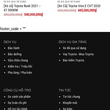
XE ĐÃ QUA SỬ DỤNG
XE ĐÃ QUA SỬ DỤNG
[Xe Cũ] Toyota Vios E CVT 2020
[Xe cũ] Toyota Rush 2021 –
47.000KM
455,000,000
₫
445,000,000
₫
580,000,000
₫
540,000,000
₫
footer_code = """
DỊCH VỤ
DỊCH VỤ GIA TĂNG
Bảo hành
Xe đã qua sử dụng
Bảo dưỡng
Vay Toyota - Mua Toyota
Sửa chữa chung
Bảo hiểm Toyota
Kiểm tra / Triệu hồi
Phụ tùng / Phụ kiện
CÔNG CỤ HỖ TRỢ
TIN TỨC
So sánh sản phẩm
Tin tức chung
Dự toán chi phí
Khuyến mãi
Hỗ trợ tài chính
Sự kiện