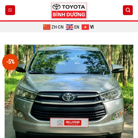
Chuyển
đến
nội
dung
ZH-CN
EN
VI
-5%