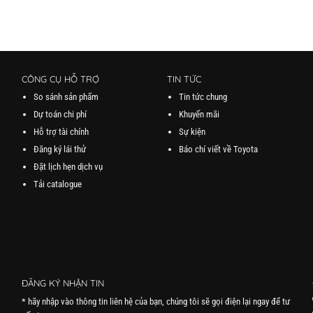
CÔNG CỤ HỖ TRỢ
TIN TỨC
So sánh sản phẩm
Tin tức chung
Dự toán chi phí
Khuyến mãi
Hỗ trợ tài chính
Sự kiện
Đăng ký lái thử
Báo chí viết về Toyota
Đặt lịch hẹn dịch vụ
Tải catalogue
ĐĂNG KÝ NHẬN TIN
* hãy nhập vào thông tin liên hệ của bạn, chúng tôi sẽ gọi điện lại ngay để tư