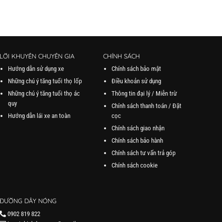
LỜI KHUYÊN CHUYÊN GIA
CHÍNH SÁCH
Hướng dẫn sử dụng xe
Chính sách bảo mật
Những chú ý tăng tuổi thọ lốp
Điều khoản sử dụng
Những chú ý tăng tuổi thọ ác
Thông tin đại lý / Miễn trừ
quy
Chính sách thanh toán / Đặt
Hướng dẫn lái xe an toàn
cọc
Chính sách giao nhận
Chính sách bảo hành
Chính sách tư vấn trả góp
Chính sách cookie
ĐƯỜNG DÂY NÓNG
0902 819 822