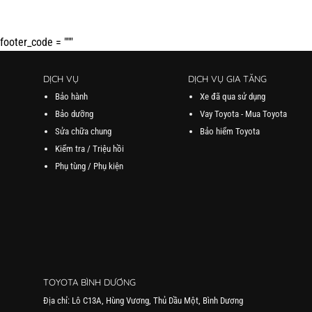
footer_code = """
DỊCH VỤ
DỊCH VỤ GIA TĂNG
Bảo hành
Xe đã qua sử dụng
Bảo dưỡng
Vay Toyota - Mua Toyota
Sửa chữa chung
Bảo hiểm Toyota
Kiểm tra / Triệu hồi
Phụ tùng / Phụ kiện
TOYOTA BÌNH DƯƠNG
Địa chỉ: Lô C13A, Hùng Vương, Thủ Dầu Một, Bình Dương