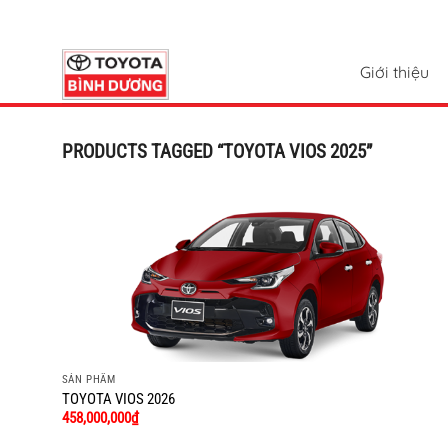
Chuyển
đến
nội
Giới thiệu
dung
PRODUCTS TAGGED “TOYOTA VIOS 2025”
SẢN PHẨM
TOYOTA VIOS 2026
458,000,000
₫