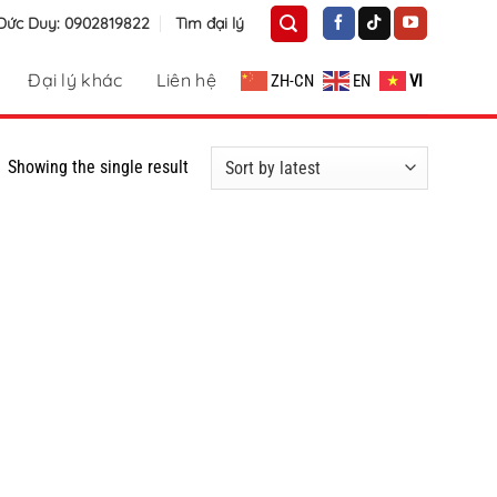
 Đức Duy: 0902819822
Tìm đại lý
Đại lý khác
Liên hệ
ZH-CN
EN
VI
Showing the single result