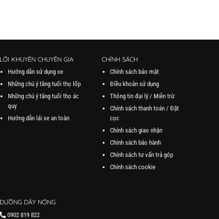
LỜI KHUYÊN CHUYÊN GIA
CHÍNH SÁCH
Hướng dẫn sử dụng xe
Chính sách bảo mật
Những chú ý tăng tuổi thọ lốp
Điều khoản sử dụng
Những chú ý tăng tuổi thọ ác
Thông tin đại lý / Miễn trừ
quy
Chính sách thanh toán / Đặt
Hướng dẫn lái xe an toàn
cọc
Chính sách giao nhận
Chính sách bảo hành
Chính sách tư vấn trả góp
Chính sách cookie
ĐƯỜNG DÂY NÓNG
0902 819 822