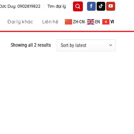
 Đức Duy: 0902819822
Tìm đại lý
Đại lý khác
Liên hệ
ZH-CN
EN
VI
Showing all 2 results