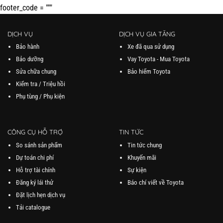
footer_code = """
DỊCH VỤ
DỊCH VỤ GIA TĂNG
Bảo hành
Xe đã qua sử dụng
Bảo dưỡng
Vay Toyota - Mua Toyota
Sửa chữa chung
Bảo hiểm Toyota
Kiểm tra / Triệu hồi
Phụ tùng / Phụ kiện
CÔNG CỤ HỖ TRỢ
TIN TỨC
So sánh sản phẩm
Tin tức chung
Dự toán chi phí
Khuyến mãi
Hỗ trợ tài chính
Sự kiện
Đăng ký lái thử
Báo chí viết về Toyota
Đặt lịch hẹn dịch vụ
Tải catalogue