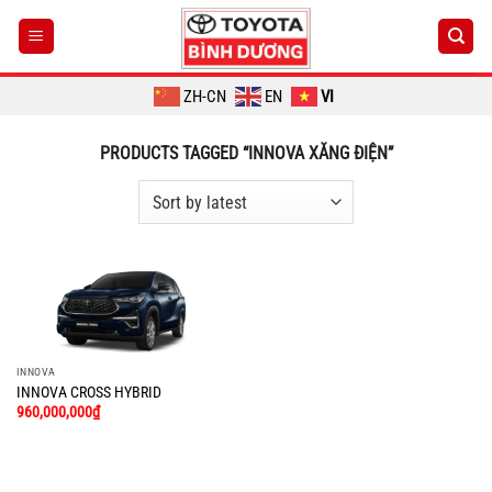
Chuyển
đến
nội
dung
ZH-CN
EN
VI
PRODUCTS TAGGED “INNOVA XĂNG ĐIỆN”
INNOVA
INNOVA CROSS HYBRID
960,000,000
₫