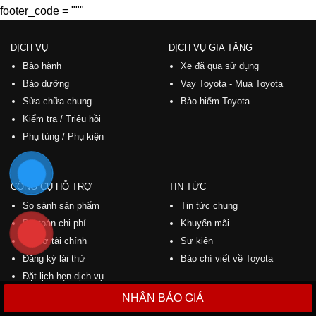
footer_code = """
DỊCH VỤ
DỊCH VỤ GIA TĂNG
Bảo hành
Xe đã qua sử dụng
Bảo dưỡng
Vay Toyota - Mua Toyota
Sửa chữa chung
Bảo hiểm Toyota
Kiểm tra / Triệu hồi
Phụ tùng / Phụ kiện
CÔNG CỤ HỖ TRỢ
TIN TỨC
So sánh sản phẩm
Tin tức chung
Dự toán chi phí
Khuyến mãi
Hỗ trợ tài chính
Sự kiện
Đăng ký lái thử
Báo chí viết về Toyota
Đặt lịch hẹn dịch vụ
Tải catalogue
NHẬN BÁO GIÁ