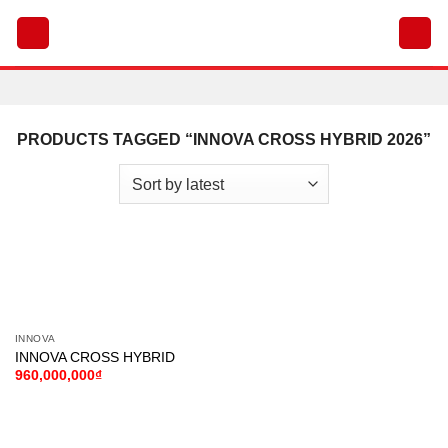
Chuyển
đến
nội
dung
PRODUCTS TAGGED “INNOVA CROSS HYBRID 2026”
INNOVA
INNOVA CROSS HYBRID
960,000,000
₫