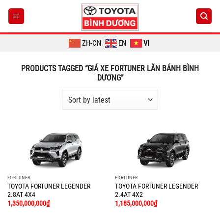
Chuyển
đến
nội
dung
ZH-CN
EN
VI
PRODUCTS TAGGED “GIÁ XE FORTUNER LĂN BÁNH BÌNH
DƯƠNG”
FORTUNER
FORTUNER
TOYOTA FORTUNER LEGENDER
TOYOTA FORTUNER LEGENDER
2.8AT 4X4
2.4AT 4X2
1,350,000,000
₫
1,185,000,000
₫