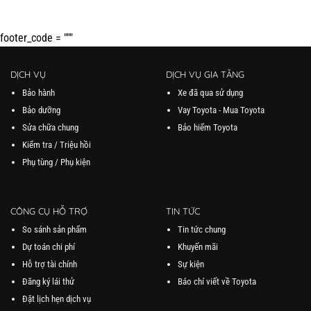
footer_code = """
DỊCH VỤ
DỊCH VỤ GIA TĂNG
Bảo hành
Xe đã qua sử dụng
Bảo dưỡng
Vay Toyota - Mua Toyota
Sửa chữa chung
Bảo hiểm Toyota
Kiểm tra / Triệu hồi
Phụ tùng / Phụ kiện
CÔNG CỤ HỖ TRỢ
TIN TỨC
So sánh sản phẩm
Tin tức chung
Dự toán chi phí
Khuyến mãi
Hỗ trợ tài chính
Sự kiện
Đăng ký lái thử
Báo chí viết về Toyota
Đặt lịch hẹn dịch vụ