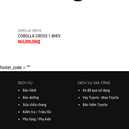
COROLLA CROSS
COROLLA CROSS 1.8HEV
865,000,000
₫
footer_code = """
DỊCH VỤ
DỊCH VỤ GIA TĂNG
Bảo hành
Xe đã qua sử dụng
Bảo dưỡng
Vay Toyota - Mua Toyota
Sửa chữa chung
Bảo hiểm Toyota
Kiểm tra / Triệu hồi
Phụ tùng / Phụ kiện