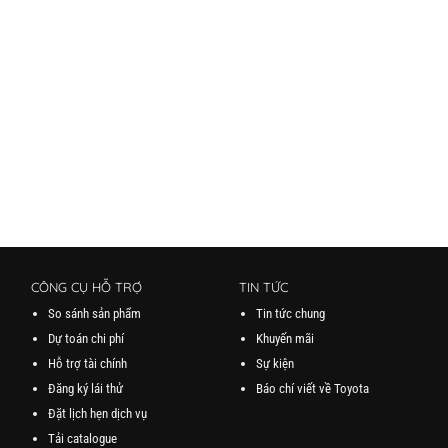
CÔNG CỤ HỖ TRỢ
TIN TỨC
So sánh sản phẩm
Tin tức chung
Dự toán chi phí
Khuyến mãi
Hỗ trợ tài chính
Sự kiện
Đăng ký lái thử
Báo chí viết về Toyota
Đặt lịch hẹn dịch vụ
Tải catalogue