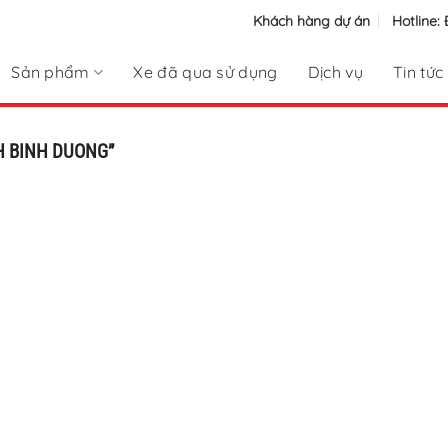
Khách hàng dự án
Hotline:
Sản phẩm
Xe đã qua sử dụng
Dịch vụ
Tin tức
H BINH DUONG”