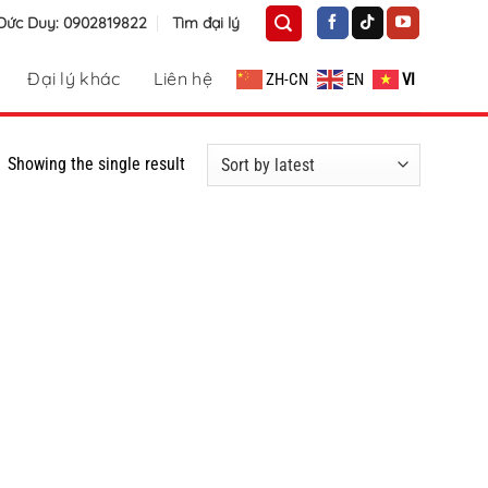
 Đức Duy: 0902819822
Tìm đại lý
Đại lý khác
Liên hệ
ZH-CN
EN
VI
Showing the single result