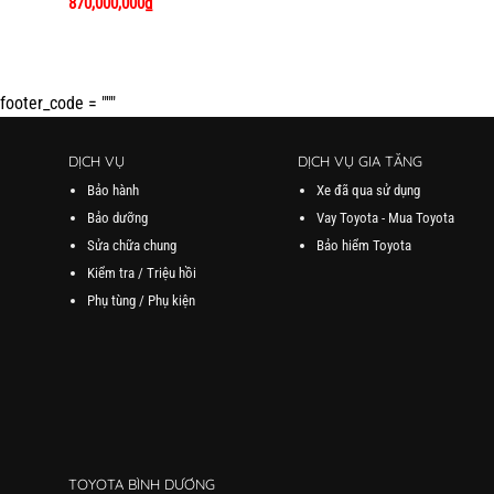
870,000,000
₫
footer_code = """
DỊCH VỤ
DỊCH VỤ GIA TĂNG
Bảo hành
Xe đã qua sử dụng
Bảo dưỡng
Vay Toyota - Mua Toyota
Sửa chữa chung
Bảo hiểm Toyota
Kiểm tra / Triệu hồi
Phụ tùng / Phụ kiện
TOYOTA BÌNH DƯƠNG