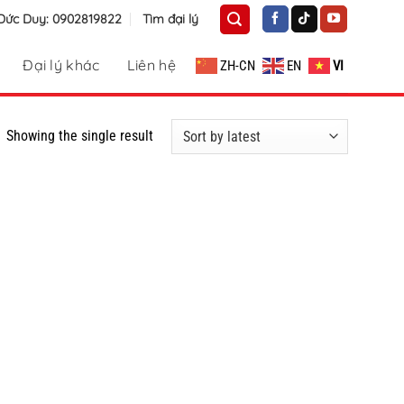
 Đức Duy: 0902819822
Tìm đại lý
Đại lý khác
Liên hệ
ZH-CN
EN
VI
Showing the single result