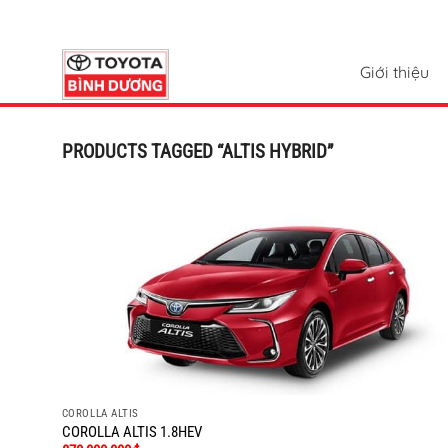
Chuyển
đến
nội
Giới thiệu
dung
PRODUCTS TAGGED “ALTIS HYBRID”
COROLLA ALTIS
COROLLA ALTIS 1.8HEV