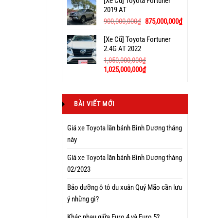
[Xe Cũ] Toyota Fortuner
2019 AT
900,000,000
₫
875,000,000
₫
[Xe Cũ] Toyota Fortuner
2.4G AT 2022
1,050,000,000
₫
1,025,000,000
₫
BÀI VIẾT MỚI
Giá xe Toyota lăn bánh Bình Dương tháng
này
Giá xe Toyota lăn bánh Bình Dương tháng
02/2023
Bảo dưỡng ô tô du xuân Quý Mão cần lưu
ý những gì?
Khác nhau giữa Euro 4 và Euro 5?