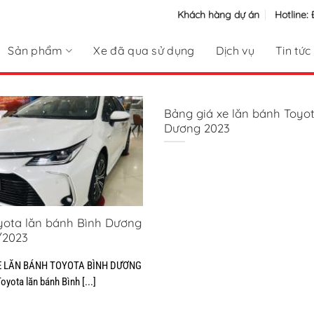
Khách hàng dự án
Hotline:
Sản phẩm
Xe đã qua sử dụng
Dịch vụ
Tin tức
Bảng giá xe lăn bánh Toyo
Dương 2023
yota lăn bánh Bình Dương
/2023
E LĂN BÁNH TOYOTA BÌNH DƯƠNG
oyota lăn bánh Bình [...]