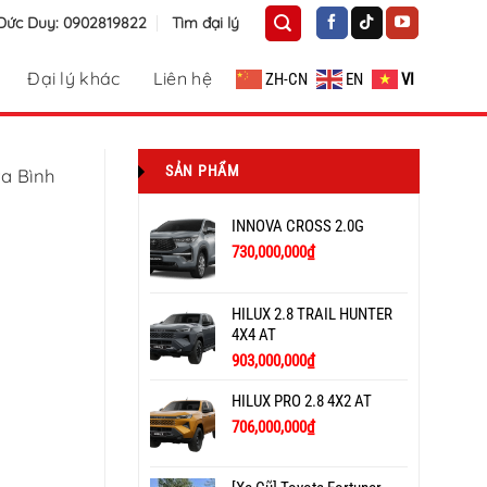
 Đức Duy: 0902819822
Tìm đại lý
Đại lý khác
Liên hệ
ZH-CN
EN
VI
SẢN PHẨM
ta Bình
INNOVA CROSS 2.0G
730,000,000
₫
HILUX 2.8 TRAIL HUNTER
4X4 AT
903,000,000
₫
HILUX PRO 2.8 4X2 AT
706,000,000
₫