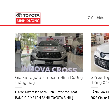
Chuyển
đến
nội
Giới thiệu
dung
Giá xe Toyota lăn bánh Bình Dương
Giá xe To
tháng này
tháng 02
Giá xe Toyota lăn bánh Bình Dương mới nhất
BẢNG GIÁ X
BẢNG GIÁ XE LĂN BÁNH TOYOTA BÌNH [...]
2023 Giá xe T