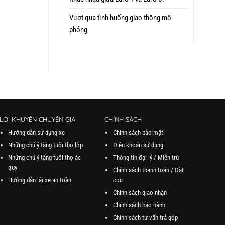
Vượt qua tình huống giao thông mô
phỏng
LỜI KHUYÊN CHUYÊN GIA
CHÍNH SÁCH
Hướng dẫn sử dụng xe
Chính sách bảo mật
Những chú ý tăng tuổi thọ lốp
Điều khoản sử dụng
Những chú ý tăng tuổi thọ ác
Thông tin đại lý / Miễn trừ
quy
Chính sách thanh toán / Đặt
Hướng dẫn lái xe an toàn
cọc
Chính sách giao nhận
Chính sách bảo hành
Chính sách tư vấn trả góp