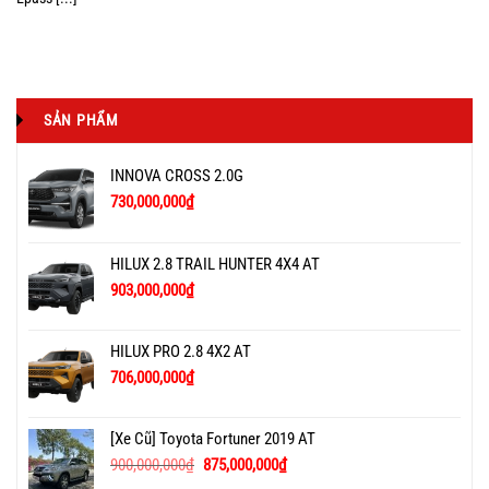
SẢN PHẨM
INNOVA CROSS 2.0G
730,000,000
₫
HILUX 2.8 TRAIL HUNTER 4X4 AT
903,000,000
₫
HILUX PRO 2.8 4X2 AT
706,000,000
₫
[Xe Cũ] Toyota Fortuner 2019 AT
900,000,000
₫
875,000,000
₫