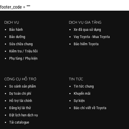
footer_code = """
DỊCH VỤ
DỊCH VỤ GIA TĂNG
Bảo hành
Xe đã qua sử dụng
Bảo dưỡng
Vay Toyota - Mua Toyota
Sửa chữa chung
Bảo hiểm Toyota
Kiểm tra / Triệu hồi
Phụ tùng / Phụ kiện
CÔNG CỤ HỖ TRỢ
TIN TỨC
So sánh sản phẩm
Tin tức chung
Dự toán chi phí
Khuyến mãi
Hỗ trợ tài chính
Sự kiện
Đăng ký lái thử
Báo chí viết về Toyota
Đặt lịch hẹn dịch vụ
Tải catalogue