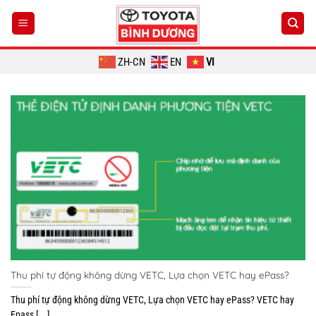
Chuyển
đến
nội
dung
ZH-CN
EN
VI
Thu phí tự động không dừng VETC, Lựa chọn VETC hay ePass?
Thu phí tự động không dừng VETC, Lựa chọn VETC hay ePass? VETC hay
Epass [...]