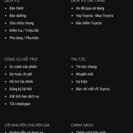
DỊCH VỤ
DỊCH VỤ GIA TĂNG
Bảo hành
Xe đã qua sử dụng
Bảo dưỡng
Vay Toyota - Mua Toyota
Sửa chữa chung
Bảo hiểm Toyota
Kiểm tra / Triệu hồi
Phụ tùng / Phụ kiện
CÔNG CỤ HỖ TRỢ
TIN TỨC
So sánh sản phẩm
Tin tức chung
Dự toán chi phí
Khuyến mãi
Hỗ trợ tài chính
Sự kiện
Đăng ký lái thử
Báo chí viết về Toyota
Đặt lịch hẹn dịch vụ
Tải catalogue
LỜI KHUYÊN CHUYÊN GIA
CHÍNH SÁCH
Hướng dẫn sử dụng xe
Chính sách bảo mật