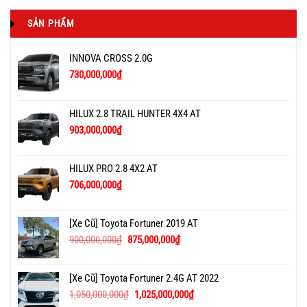
SẢN PHẨM
INNOVA CROSS 2.0G
730,000,000
₫
HILUX 2.8 TRAIL HUNTER 4X4 AT
903,000,000
₫
HILUX PRO 2.8 4X2 AT
706,000,000
₫
[Xe Cũ] Toyota Fortuner 2019 AT
900,000,000
₫
875,000,000
₫
[Xe Cũ] Toyota Fortuner 2.4G AT 2022
1,050,000,000
₫
1,025,000,000
₫