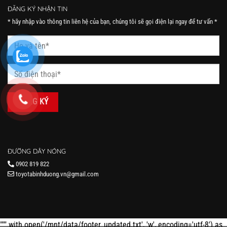
ĐĂNG KÝ NHẬN TIN
* hãy nhập vào thông tin liên hệ của bạn, chúng tôi sẽ gọi điện lại ngay để tư vấn *
ĐƯỜNG DÂY NÓNG
0902 819 822
toyotabinhduong.vn@gmail.com
""" with open('/mnt/data/footer_updated.txt', 'w', encoding='utf-8') as