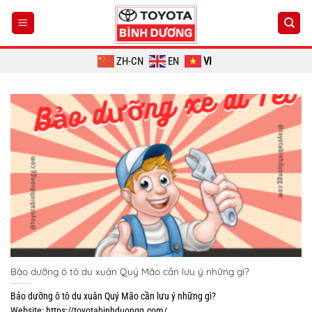
Chuyển
đến
nội
dung
ZH-CN
EN
VI
Bảo dưỡng ô tô du xuân Quý Mão cần lưu ý những gì?
Bảo dưỡng ô tô du xuân Quý Mão cần lưu ý những gì?
Website: https://toyotabinhduongg.com/