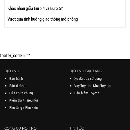
Khác nhau giữa Euro 4 và Euro 5?
Vượt qua tình huống giao thông mô phỏng
footer_code = """
DỊCH VỤ
DỊCH VỤ GIA TĂNG
Bảo hành
Xe đã qua sử dụng
Bảo dưỡng
Vay Toyota - Mua Toyota
Sửa chữa chung
Bảo hiểm Toyota
Kiểm tra / Triệu hồi
Phụ tùng / Phụ kiện
CÔNG CỤ HỖ TRỢ
TIN TỨC