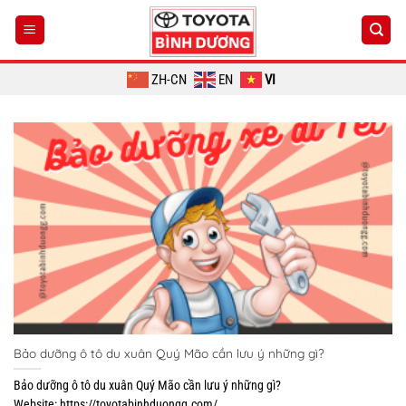
Chuyển
đến
nội
dung
ZH-CN
EN
VI
Bảo dưỡng ô tô du xuân Quý Mão cần lưu ý những gì?
Bảo dưỡng ô tô du xuân Quý Mão cần lưu ý những gì?
Website: https://toyotabinhduongg.com/