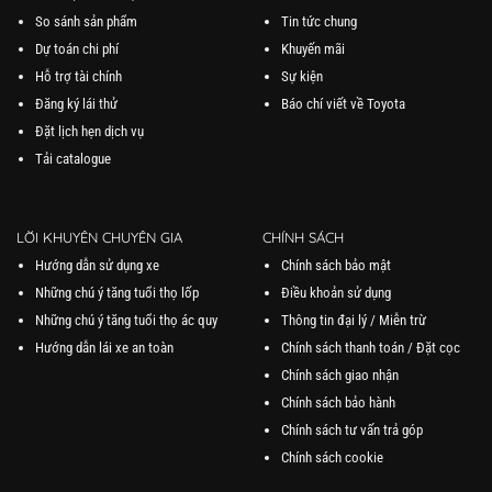
So sánh sản phẩm
Tin tức chung
Dự toán chi phí
Khuyến mãi
Hỗ trợ tài chính
Sự kiện
Đăng ký lái thử
Báo chí viết về Toyota
Đặt lịch hẹn dịch vụ
Tải catalogue
LỜI KHUYÊN CHUYÊN GIA
CHÍNH SÁCH
Hướng dẫn sử dụng xe
Chính sách bảo mật
Những chú ý tăng tuổi thọ lốp
Điều khoản sử dụng
Những chú ý tăng tuổi thọ ác quy
Thông tin đại lý / Miễn trừ
Hướng dẫn lái xe an toàn
Chính sách thanh toán / Đặt cọc
Chính sách giao nhận
Chính sách bảo hành
Chính sách tư vấn trả góp
Chính sách cookie